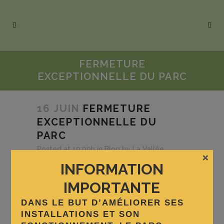
FERMETURE
EXCEPTIONNELLE DU PARC
16 JUIN
FERMETURE
EXCEPTIONNELLE DU
PARC
Posted at 10:00h
in
Blog
by
La Vallée
×
Sauvage
INFORMATION
IMPORTANTE
Bonjour à tous,
DANS LE BUT D’AMÉLIORER SES
INSTALLATIONS ET SON
Une info exceptionnelle à vous transmettre: