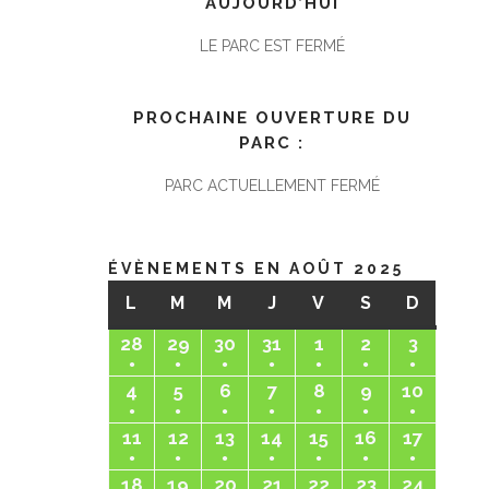
AUJOURD’HUI
LE PARC EST FERMÉ
PROCHAINE OUVERTURE DU
PARC :
PARC ACTUELLEMENT FERMÉ
ÉVÈNEMENTS EN AOÛT 2025
L
LUNDI
M
MARDI
M
MERCREDI
J
JEUDI
V
VENDREDI
S
SAMEDI
D
DIMANC
28
lundi
29
mardi
30
mercredi
31
jeudi
1
vendredi
2
samedi
3
dimanc
●
●
●
●
●
●
●
28
29
30
31
1
2
3
(1
(1
(1
(1
(1
(1
(1
4
lundi
5
mardi
6
mercredi
7
jeudi
8
vendredi
9
samedi
10
diman
juillet
juillet
juillet
juillet
août
août
août
●
●
●
●
●
●
●
évènement)
évènement)
évènement)
évènement)
évènement)
évènement)
évènem
4
5
6
7
8
9
10
2025
2025
2025
2025
2025
2025
2025
(1
(1
(1
(1
(1
(1
(1
11
lundi
12
mardi
13
mercredi
14
jeudi
15
vendredi
16
samedi
17
diman
août
août
août
août
août
août
août
●
●
●
●
●
●
●
évènement)
évènement)
évènement)
évènement)
évènement)
évènement)
évènem
11
12
13
14
15
16
17
2025
2025
2025
2025
2025
2025
2025
(1
(1
(1
(1
(1
(1
(1
18
lundi
19
mardi
20
mercredi
21
jeudi
22
vendredi
23
samedi
24
diman