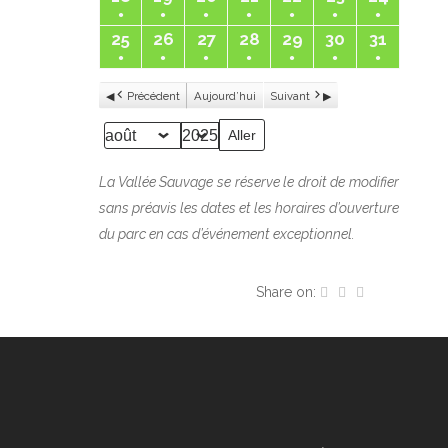
août
août
août
août
août
août
août
●
●
●
●
●
●
●
évènement)
évènement)
évènement)
évènement)
évènement)
évènement)
évènem
18
19
20
21
22
23
24
2025
2025
2025
2025
2025
2025
2025
(1
(1
(1
(1
(1
(1
(1
25
lundi
26
mardi
27
mercredi
28
jeudi
29
vendredi
30
samedi
31
diman
août
août
août
août
août
août
août
●
●
●
●
●
●
●
évènement)
évènement)
évènement)
évènement)
évènement)
évènement)
évènem
25
26
27
28
29
30
31
2025
2025
2025
2025
2025
2025
2025
(1
(1
(1
(1
(1
(1
(1
août
août
août
août
août
août
août
Précédent
Aujourd’hui
Suivant
évènement)
évènement)
évènement)
évènement)
évènement)
évènement)
évènem
2025
2025
2025
2025
2025
2025
2025
Mois
Année
La Vallée Sauvage se réserve le droit de modifier
sans préavis les dates et les horaires d’ouverture
du parc en cas d’événement exceptionnel.
Share on: