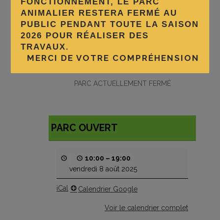
FONCTIONNEMENT, LE PARC
AUJOURD’HUI
ANIMALIER RESTERA FERMÉ AU
LE PARC EST FERMÉ
PUBLIC PENDANT TOUTE LA SAISON
2026 POUR RÉALISER DES
TRAVAUX.
PROCHAINE OUVERTURE DU
MERCI DE VOTRE COMPRÉHENSION
PARC :
PARC ACTUELLEMENT FERMÉ
PARC OUVERT
10:00
–
19:00
vendredi 8 août 2025
iCal
Calendrier Google
Voir le calendrier complet