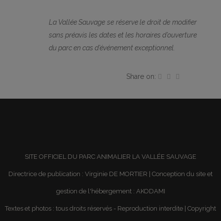
La Vallée Sauvage se réserve le droit de modifier
sans préavis les dates et les horaires d’ouverture
du parc en cas d’événement exceptionnel.
Share on:
SITE OFFICIEL DU PARC ANIMALIER LA VALLÉE SAUVAGE
Directrice de publication : Virginie DE MORTIER | Conception du site et
gestion de l'hébergement :
AKODAMI
Textes et photos : tous droits réservés - Reproduction interdite | Copyright