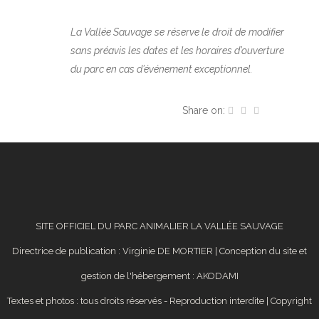
La Vallée Sauvage se réserve le droit de modifier
sans préavis les dates et les horaires d’ouverture
du parc en cas d’événement exceptionnel.
Share on:
SITE OFFICIEL DU PARC ANIMALIER LA VALLÉE SAUVAGE
Directrice de publication : Virginie DE MORTIER | Conception du site et
gestion de l'hébergement :
AKODAMI
Textes et photos : tous droits réservés - Reproduction interdite | Copyright